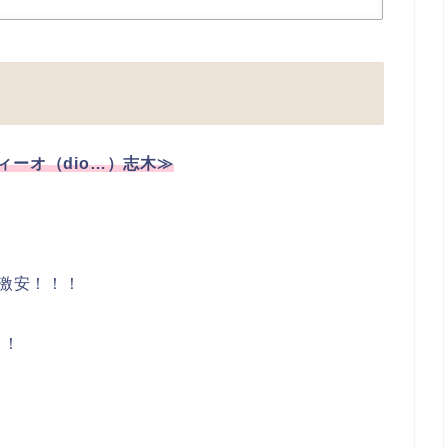
ィーオ（dio…）志木≫
は激安！！！
！！