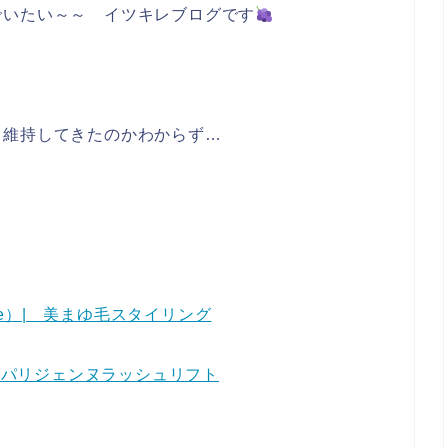
でいたい～～ イツキレブログです
て維持してきたのかわからず…
ice）| 美まゆ毛スタイリング
ス＆パリジェンヌラッシュリフト