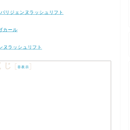
ス＆パリジェンヌラッシュリフト
つげカール
ェンヌラッシュリフト
くじ
[
]
非表示