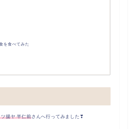
食を食べてみた
ツ揚ヤ 半仁前
さんへ行ってみました❣