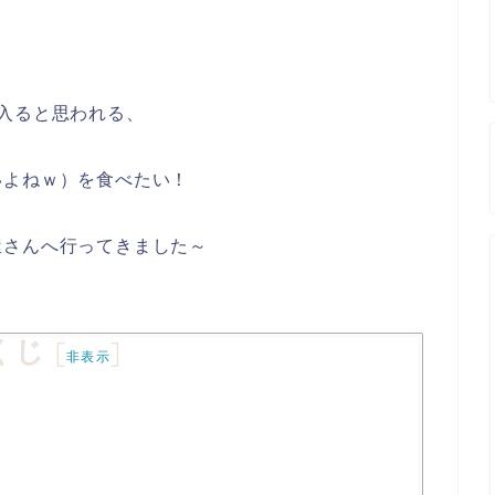
入ると思われる、
いよねｗ）を食べたい！
屋さんへ行ってきました～
くじ
[
]
非表示