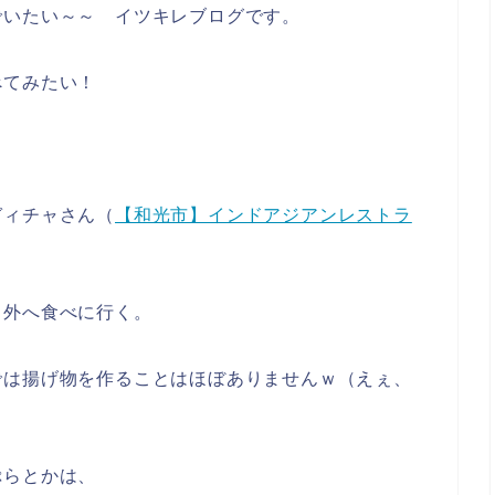
でいたい～～ イツキレブログです。
べてみたい！
ガィチャさん（
【和光市】インドアジアンレストラ
ら外へ食べに行く。
では揚げ物を作ることはほぼありませんｗ（えぇ、
ぷらとかは、