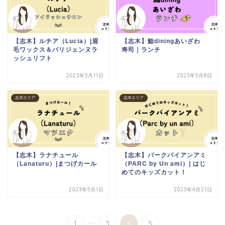
【志木】ルチア（Lucia）|眉
【志木】鮨diningあいざわ
毛ワックス＆パリジェンヌラ
寿司｜ランチ
ッシュリフト
2023年5月11日
2023年5月8日
志木エリア
志木エリア
【志木】ラナチュール
【志木】パークバイアンアミ
（Lanaturu）|まつげカール
（PARC by Un ami）| はじ
めてのキッズカット！
2023年5月1日
2023年4月21日
...
1
3
4
5